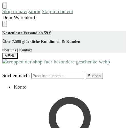
Skip to navigation
Skip to content
Dein Warenkorb
Kostenloser Versand ab 59 €
Über 7.588 glückliche Kundinnen & Kunden
über uns |
Kontakt
MENU
Suchen nach:
Suchen nach:
Suchen
Suchen
Konto