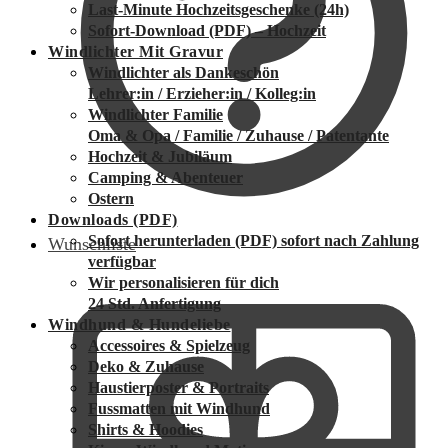
Last-Minute Hochzeitsgeschenke (24h)
Sofort-Download (PDF) – Hochzeit
Windlichter Mit Gravur
Windlichter als Dankeschön
Lehrer:in / Erzieher:in / Kolleg:in
Windlichter Familie
Oma & Opa / Familie / Zuhause / Patentante
Hochzeit & Jubiläum
Camping & Abenteuer
Ostern
Downloads (PDF)
Sofort herunterladen (PDF)
sofort nach Zahlung
Wunschliste
verfügbar
Wir personalisieren für dich
24 Std. Anfertigung
Windhund & Hundeliebe
Accessoires & Spielzeug
Deko & Zuhause
Haustierposter & Portraits
Fussmatten mit Windhund
Shirts & Hoodies