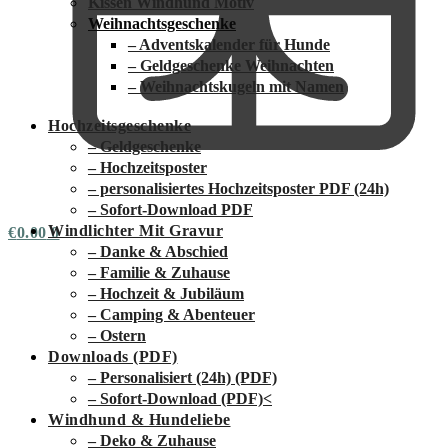
Kissen Windhund Motiv
Weihnachtsgeschenke
– Adventskalender für Hunde
– Geldgeschenke Weihnachten
– Weihnachtskugeln mit Namen
Hochzeitsgeschenke
– Geldgeschenke
– Hochzeitsposter
– personalisiertes Hochzeitsposter PDF (24h)
– Sofort-Download PDF
Windlichter Mit Gravur
€
0.00
0
– Danke & Abschied
– Familie & Zuhause
– Hochzeit & Jubiläum
– Camping & Abenteuer
– Ostern
Downloads (PDF)
– Personalisiert (24h) (PDF)
– Sofort-Download (PDF)
<
Windhund & Hundeliebe
– Deko & Zuhause