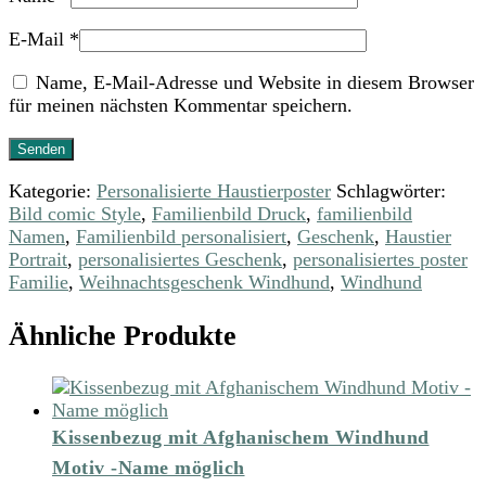
E-Mail
*
Name, E-Mail-Adresse und Website in diesem Browser
für meinen nächsten Kommentar speichern.
Kategorie:
Personalisierte Haustierposter
Schlagwörter:
Bild comic Style
,
Familienbild Druck
,
familienbild
Namen
,
Familienbild personalisiert
,
Geschenk
,
Haustier
Portrait
,
personalisiertes Geschenk
,
personalisiertes poster
Familie
,
Weihnachtsgeschenk Windhund
,
Windhund
Ähnliche Produkte
Kissenbezug mit Afghanischem Windhund
Motiv -Name möglich