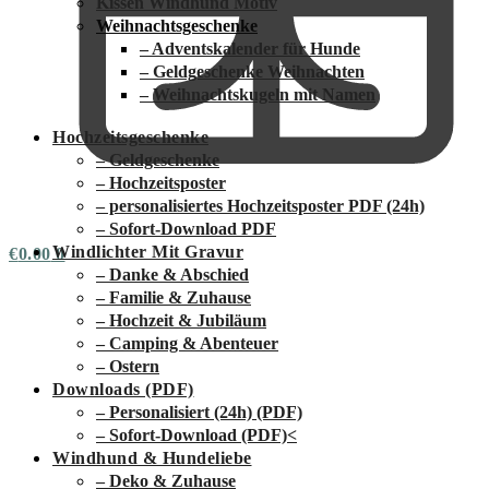
Kissen Windhund Motiv
Weihnachtsgeschenke
– Adventskalender für Hunde
– Geldgeschenke Weihnachten
– Weihnachtskugeln mit Namen
Hochzeitsgeschenke
– Geldgeschenke
– Hochzeitsposter
– personalisiertes Hochzeitsposter PDF (24h)
– Sofort-Download PDF
Windlichter Mit Gravur
€
0.00
0
– Danke & Abschied
– Familie & Zuhause
– Hochzeit & Jubiläum
– Camping & Abenteuer
– Ostern
Downloads (PDF)
– Personalisiert (24h) (PDF)
– Sofort-Download (PDF)
<
Windhund & Hundeliebe
– Deko & Zuhause