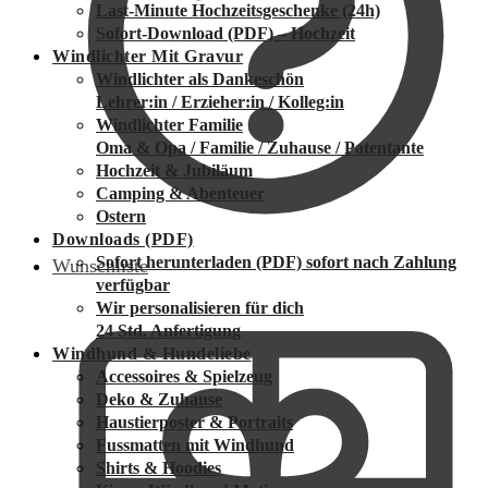
Last-Minute Hochzeitsgeschenke (24h)
Sofort-Download (PDF) – Hochzeit
Windlichter Mit Gravur
Windlichter als Dankeschön
Lehrer:in / Erzieher:in / Kolleg:in
Windlichter Familie
Oma & Opa / Familie / Zuhause / Patentante
Hochzeit & Jubiläum
Camping & Abenteuer
Ostern
Downloads (PDF)
Sofort herunterladen (PDF)
sofort nach Zahlung
Wunschliste
verfügbar
Wir personalisieren für dich
24 Std. Anfertigung
Windhund & Hundeliebe
Accessoires & Spielzeug
Deko & Zuhause
Haustierposter & Portraits
Fussmatten mit Windhund
Shirts & Hoodies