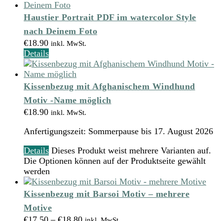
Haustier Portrait PDF im watercolor Style
nach Deinem Foto
€
18.90
inkl. MwSt.
Details
Kissenbezug mit Afghanischem Windhund
Motiv -Name möglich
€
18.90
inkl. MwSt.
Anfertigungszeit:
Sommerpause bis 17. August 2026
Details
Dieses Produkt weist mehrere Varianten auf.
Die Optionen können auf der Produktseite gewählt
werden
Kissenbezug mit Barsoi Motiv – mehrere
Motive
€
17.50
–
€
18.80
inkl. MwSt.