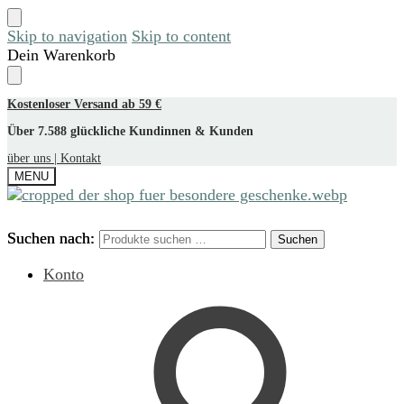
Skip to navigation
Skip to content
Dein Warenkorb
Kostenloser Versand ab 59 €
Über 7.588 glückliche Kundinnen & Kunden
über uns |
Kontakt
MENU
Suchen nach:
Suchen nach:
Suchen
Suchen
Konto