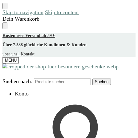
Skip to navigation
Skip to content
Dein Warenkorb
Kostenloser Versand ab 59 €
Über 7.588 glückliche Kundinnen & Kunden
über uns |
Kontakt
MENU
Suchen nach:
Suchen nach:
Suchen
Suchen
Konto