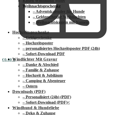
Kissen Windhund Motiv
Weihnachtsgeschenke
– Adventskalender für Hunde
– Geldgeschenke Weihnachten
– Weihnachtskugeln mit Namen
Hochzeitsgeschenke
– Geldgeschenke
– Hochzeitsposter
– personalisiertes Hochzeitsposter PDF (24h)
– Sofort-Download PDF
Windlichter Mit Gravur
€
0.00
0
– Danke & Abschied
– Familie & Zuhause
– Hochzeit & Jubiläum
– Camping & Abenteuer
– Ostern
Downloads (PDF)
– Personalisiert (24h) (PDF)
– Sofort-Download (PDF)
<
Windhund & Hundeliebe
– Deko & Zuhause