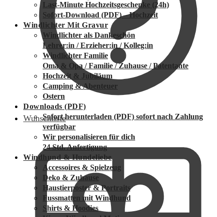
Last-Minute Hochzeitsgeschenke (24h)
Sofort-Download (PDF) – Hochzeit
Windlichter Mit Gravur
Windlichter als Dankeschön
Lehrer:in / Erzieher:in / Kolleg:in
Windlichter Familie
Oma & Opa / Familie / Zuhause / Patentante
Hochzeit & Jubiläum
Camping & Abenteuer
Ostern
Downloads (PDF)
Sofort herunterladen (PDF)
sofort nach Zahlung
Wunschliste
verfügbar
Wir personalisieren für dich
24 Std. Anfertigung
Windhund & Hundeliebe
Accessoires & Spielzeug
Deko & Zuhause
Haustierposter & Portraits
Fussmatten mit Windhund
Shirts & Hoodies