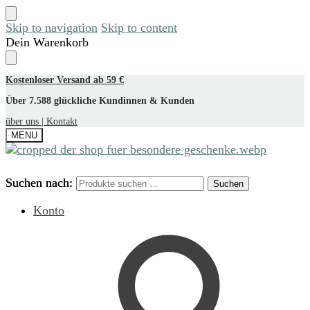
Skip to navigation
Skip to content
Dein Warenkorb
Kostenloser Versand ab 59 €
Über 7.588 glückliche Kundinnen & Kunden
über uns |
Kontakt
MENU
Suchen nach:
Suchen nach:
Suchen
Suchen
Konto