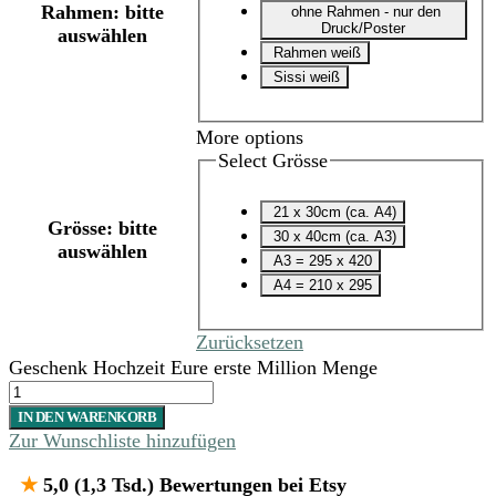
Rahmen
:
bitte
ohne Rahmen - nur den
Druck/Poster
auswählen
Rahmen weiß
Sissi weiß
More options
Select Grösse
21 x 30cm (ca. A4)
Grösse
:
bitte
30 x 40cm (ca. A3)
auswählen
A3 = 295 x 420
A4 = 210 x 295
Zurücksetzen
Geschenk Hochzeit Eure erste Million Menge
IN DEN WARENKORB
Zur Wunschliste hinzufügen
★
5,0 (1,3 Tsd.) Bewertungen bei Etsy