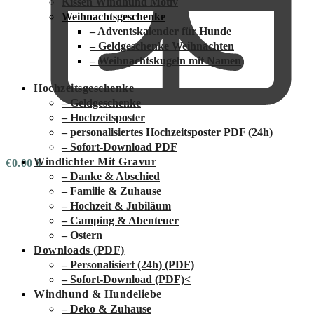
Kissen Windhund Motiv
Weihnachtsgeschenke
– Adventskalender für Hunde
– Geldgeschenke Weihnachten
– Weihnachtskugeln mit Namen
Hochzeitsgeschenke
– Geldgeschenke
– Hochzeitsposter
– personalisiertes Hochzeitsposter PDF (24h)
– Sofort-Download PDF
Windlichter Mit Gravur
€
0.00
0
– Danke & Abschied
– Familie & Zuhause
– Hochzeit & Jubiläum
– Camping & Abenteuer
– Ostern
Downloads (PDF)
– Personalisiert (24h) (PDF)
– Sofort-Download (PDF)
<
Windhund & Hundeliebe
– Deko & Zuhause