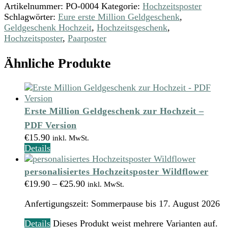
Artikelnummer:
PO-0004
Kategorie:
Hochzeitsposter
Schlagwörter:
Eure erste Million Geldgeschenk
,
Geldgeschenk Hochzeit
,
Hochzeitsgeschenk
,
Hochzeitsposter
,
Paarposter
Ähnliche Produkte
Erste Million Geldgeschenk zur Hochzeit –
PDF Version
€
15.90
inkl. MwSt.
Details
personalisiertes Hochzeitsposter Wildflower
€
19.90
–
€
25.90
inkl. MwSt.
Anfertigungszeit:
Sommerpause bis 17. August 2026
Details
Dieses Produkt weist mehrere Varianten auf.