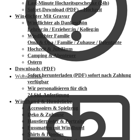
Last-Minute Hochzeitsgeschenke (24h)
Sofort-Download (PDF) – Hochzeit
Windlichter Mit Gravur
Windlichter als Dankeschön
Lehrer:in / Erzieher:in / Kolleg:in
Windlichter Familie
Oma & Opa / Familie / Zuhause / Patentante
Hochzeit & Jubiläum
Camping & Abenteuer
Ostern
Downloads (PDF)
Sofort herunterladen (PDF)
sofort nach Zahlung
Wunschliste
verfügbar
Wir personalisieren für dich
24 Std. Anfertigung
Windhund & Hundeliebe
Accessoires & Spielzeug
Deko & Zuhause
Haustierposter & Portraits
Fussmatten mit Windhund
Shirts & Hoodies