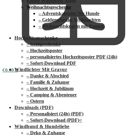
Kissen Windhund Motiv
Weihnachtsgeschenke
– Adventskalender für Hunde
– Geldgeschenke Weihnachten
– Weihnachtskugeln mit Namen
Hochzeitsgeschenke
– Geldgeschenke
– Hochzeitsposter
– personalisiertes Hochzeitsposter PDF (24h)
– Sofort-Download PDF
Windlichter Mit Gravur
€
0.00
0
– Danke & Abschied
– Familie & Zuhause
– Hochzeit & Jubiläum
– Camping & Abenteuer
– Ostern
Downloads (PDF)
– Personalisiert (24h) (PDF)
– Sofort-Download (PDF)
<
Windhund & Hundeliebe
– Deko & Zuhause