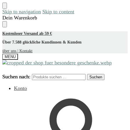
Skip to navigation
Skip to content
Dein Warenkorb
Kostenloser Versand ab 59 €
Über 7.588 glückliche Kundinnen & Kunden
über uns |
Kontakt
MENU
Suchen nach:
Suchen nach:
Suchen
Suchen
Konto