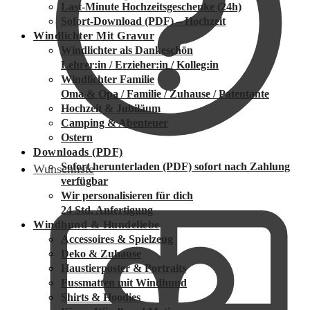
Last-Minute Hochzeitsgeschenke (24h)
Sofort-Download (PDF) – Hochzeit
Windlichter Mit Gravur
Windlichter als Dankeschön
Lehrer:in / Erzieher:in / Kolleg:in
Windlichter Familie
Oma & Opa / Familie / Zuhause / Patentante
Hochzeit & Jubiläum
Camping & Abenteuer
Ostern
Downloads (PDF)
Sofort herunterladen (PDF)
sofort nach Zahlung
Wunschliste
verfügbar
Wir personalisieren für dich
24 Std. Anfertigung
Windhund & Hundeliebe
Accessoires & Spielzeug
Deko & Zuhause
Haustierposter & Portraits
Fussmatten mit Windhund
Shirts & Hoodies