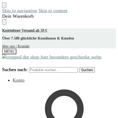
Skip to navigation
Skip to content
Dein Warenkorb
Kostenloser Versand ab 59 €
Über 7.588 glückliche Kundinnen & Kunden
über uns |
Kontakt
MENU
Suchen nach:
Suchen nach:
Suchen
Suchen
Konto