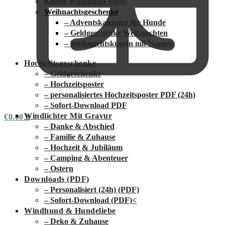
Kissen Windhund Motiv
Weihnachtsgeschenke
– Adventskalender für Hunde
– Geldgeschenke Weihnachten
– Weihnachtskugeln mit Namen
Hochzeitsgeschenke
– Geldgeschenke
– Hochzeitsposter
– personalisiertes Hochzeitsposter PDF (24h)
– Sofort-Download PDF
Windlichter Mit Gravur
€
0.00
0
– Danke & Abschied
– Familie & Zuhause
– Hochzeit & Jubiläum
– Camping & Abenteuer
– Ostern
Downloads (PDF)
– Personalisiert (24h) (PDF)
– Sofort-Download (PDF)
<
Windhund & Hundeliebe
– Deko & Zuhause