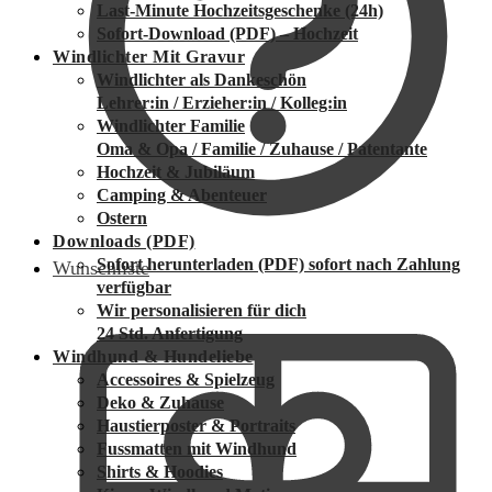
Last-Minute Hochzeitsgeschenke (24h)
Sofort-Download (PDF) – Hochzeit
Windlichter Mit Gravur
Windlichter als Dankeschön
Lehrer:in / Erzieher:in / Kolleg:in
Windlichter Familie
Oma & Opa / Familie / Zuhause / Patentante
Hochzeit & Jubiläum
Camping & Abenteuer
Ostern
Downloads (PDF)
Sofort herunterladen (PDF)
sofort nach Zahlung
Wunschliste
verfügbar
Wir personalisieren für dich
24 Std. Anfertigung
Windhund & Hundeliebe
Accessoires & Spielzeug
Deko & Zuhause
Haustierposter & Portraits
Fussmatten mit Windhund
Shirts & Hoodies