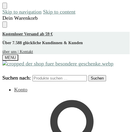
Skip to navigation
Skip to content
Dein Warenkorb
Kostenloser Versand ab 59 €
Über 7.588 glückliche Kundinnen & Kunden
über uns |
Kontakt
MENU
Suchen nach:
Suchen nach:
Suchen
Suchen
Konto