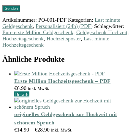
Artikelnummer:
PO-001-PDF
Kategorien:
Last minute
Geldgeschenk
,
Personalisiert (24h) (PDF)
Schlagwörter:
Eure erste Million Geldgeschenk
,
Geldgeschenk Hochzeit
,
Hochzeitsgeschenk
,
Hochzeitsposter
,
Last minute
Hochzeitsgeschenk
Ähnliche Produkte
Erste Million Hochzeitsgeschenk – PDF
€
6.90
inkl. MwSt.
Details
originelles Geldgeschenk zur Hochzeit mit
schönem Spruch
€
14.90
–
€
28.90
inkl. MwSt.