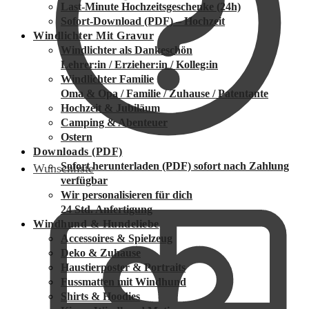
Last-Minute Hochzeitsgeschenke (24h)
Sofort-Download (PDF) – Hochzeit
Windlichter Mit Gravur
Windlichter als Dankeschön
Lehrer:in / Erzieher:in / Kolleg:in
Windlichter Familie
Oma & Opa / Familie / Zuhause / Patentante
Hochzeit & Jubiläum
Camping & Abenteuer
Ostern
Downloads (PDF)
Sofort herunterladen (PDF)
sofort nach Zahlung
Wunschliste
verfügbar
Wir personalisieren für dich
24 Std. Anfertigung
Windhund & Hundeliebe
Accessoires & Spielzeug
Deko & Zuhause
Haustierposter & Portraits
Fussmatten mit Windhund
Shirts & Hoodies