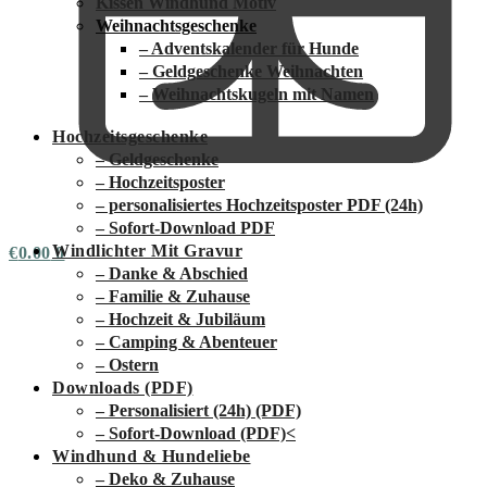
Kissen Windhund Motiv
Weihnachtsgeschenke
– Adventskalender für Hunde
– Geldgeschenke Weihnachten
– Weihnachtskugeln mit Namen
Hochzeitsgeschenke
– Geldgeschenke
– Hochzeitsposter
– personalisiertes Hochzeitsposter PDF (24h)
– Sofort-Download PDF
Windlichter Mit Gravur
€
0.00
0
– Danke & Abschied
– Familie & Zuhause
– Hochzeit & Jubiläum
– Camping & Abenteuer
– Ostern
Downloads (PDF)
– Personalisiert (24h) (PDF)
– Sofort-Download (PDF)
<
Windhund & Hundeliebe
– Deko & Zuhause