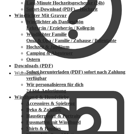
Last-Minute Hochzeitsgeschenke (24h)
Sofort-Download (PDF) – Hochzeit
Windlichter Mit Gravur
Windlichter als Dankeschön
Lehrer:in / Erzieher:in / Kolleg:in
Windlichter Familie
Oma & Opa / Familie / Zuhause / Patentante
Hochzeit & Jubiläum
Camping & Abenteuer
Ostern
Downloads (PDF)
Sofort herunterladen (PDF)
sofort nach Zahlung
Wunschliste
verfügbar
Wir personalisieren für dich
24 Std. Anfertigung
Windhund & Hundeliebe
Accessoires & Spielzeug
Deko & Zuhause
Haustierposter & Portraits
Fussmatten mit Windhund
Shirts & Hoodies