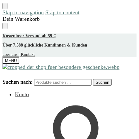
Skip to navigation
Skip to content
Dein Warenkorb
Kostenloser Versand ab 59 €
Über 7.588 glückliche Kundinnen & Kunden
über uns |
Kontakt
MENU
Suchen nach:
Suchen nach:
Suchen
Suchen
Konto