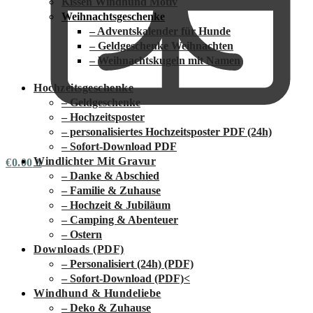
Kissen Windhund Motiv
Weihnachtsgeschenke
– Adventskalender für Hunde
– Geldgeschenke Weihnachten
– Weihnachtskugeln mit Namen
Hochzeitsgeschenke
– Geldgeschenke
– Hochzeitsposter
– personalisiertes Hochzeitsposter PDF (24h)
– Sofort-Download PDF
Windlichter Mit Gravur
€
0.00
0
– Danke & Abschied
– Familie & Zuhause
– Hochzeit & Jubiläum
– Camping & Abenteuer
– Ostern
Downloads (PDF)
– Personalisiert (24h) (PDF)
– Sofort-Download (PDF)
<
Windhund & Hundeliebe
– Deko & Zuhause