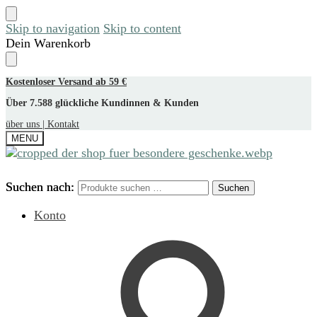
Skip to navigation
Skip to content
Dein Warenkorb
Kostenloser Versand ab 59 €
Über 7.588 glückliche Kundinnen & Kunden
über uns |
Kontakt
MENU
Suchen nach:
Suchen nach:
Suchen
Suchen
Konto