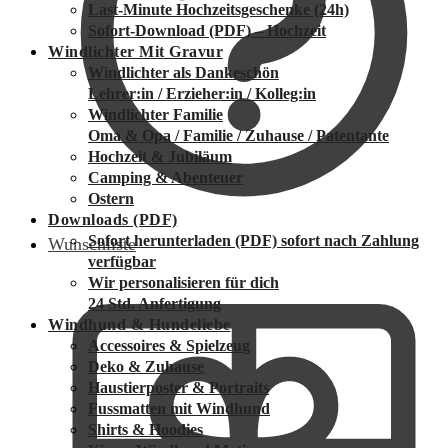
Last-Minute Hochzeitsgeschenke (24h)
Sofort-Download (PDF) – Hochzeit
Windlichter Mit Gravur
Windlichter als Dankeschön
Lehrer:in / Erzieher:in / Kolleg:in
Windlichter Familie
Oma & Opa / Familie / Zuhause / Patentante
Hochzeit & Jubiläum
Camping & Abenteuer
Ostern
Downloads (PDF)
Sofort herunterladen (PDF)
sofort nach Zahlung
Wunschliste
verfügbar
Wir personalisieren für dich
24 Std. Anfertigung
Windhund & Hundeliebe
Accessoires & Spielzeug
Deko & Zuhause
Haustierposter & Portraits
Fussmatten mit Windhund
Shirts & Hoodies