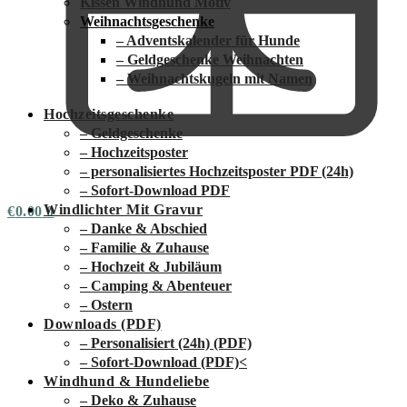
Kissen Windhund Motiv
Weihnachtsgeschenke
– Adventskalender für Hunde
– Geldgeschenke Weihnachten
– Weihnachtskugeln mit Namen
Hochzeitsgeschenke
– Geldgeschenke
– Hochzeitsposter
– personalisiertes Hochzeitsposter PDF (24h)
– Sofort-Download PDF
Windlichter Mit Gravur
€
0.00
0
– Danke & Abschied
– Familie & Zuhause
– Hochzeit & Jubiläum
– Camping & Abenteuer
– Ostern
Downloads (PDF)
– Personalisiert (24h) (PDF)
– Sofort-Download (PDF)
<
Windhund & Hundeliebe
– Deko & Zuhause