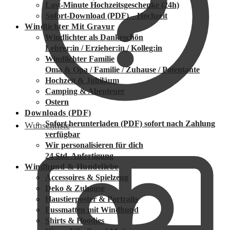
Last-Minute Hochzeitsgeschenke (24h)
Sofort-Download (PDF) – Hochzeit
Windlichter Mit Gravur
Windlichter als Dankeschön
Lehrer:in / Erzieher:in / Kolleg:in
Windlichter Familie
Oma & Opa / Familie / Zuhause / Patentante
Hochzeit & Jubiläum
Camping & Abenteuer
Ostern
Downloads (PDF)
Sofort herunterladen (PDF)
sofort nach Zahlung
Wunschliste
verfügbar
Wir personalisieren für dich
24 Std. Anfertigung
Windhund & Hundeliebe
Accessoires & Spielzeug
Deko & Zuhause
Haustierposter & Portraits
Fussmatten mit Windhund
Shirts & Hoodies