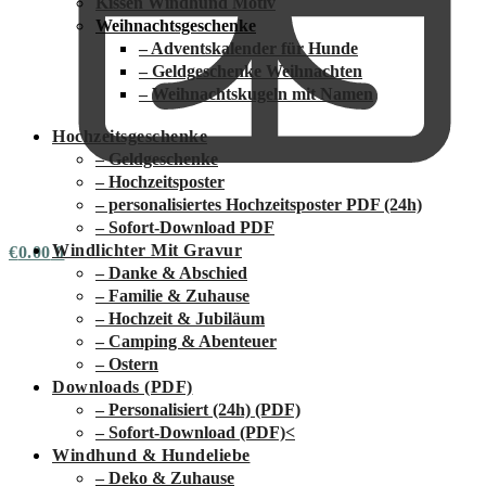
Kissen Windhund Motiv
Weihnachtsgeschenke
– Adventskalender für Hunde
– Geldgeschenke Weihnachten
– Weihnachtskugeln mit Namen
Hochzeitsgeschenke
– Geldgeschenke
– Hochzeitsposter
– personalisiertes Hochzeitsposter PDF (24h)
– Sofort-Download PDF
Windlichter Mit Gravur
€
0.00
0
– Danke & Abschied
– Familie & Zuhause
– Hochzeit & Jubiläum
– Camping & Abenteuer
– Ostern
Downloads (PDF)
– Personalisiert (24h) (PDF)
– Sofort-Download (PDF)
<
Windhund & Hundeliebe
– Deko & Zuhause