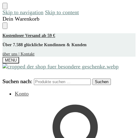
Skip to navigation
Skip to content
Dein Warenkorb
Kostenloser Versand ab 59 €
Über 7.588 glückliche Kundinnen & Kunden
über uns |
Kontakt
MENU
Suchen nach:
Suchen nach:
Suchen
Suchen
Konto