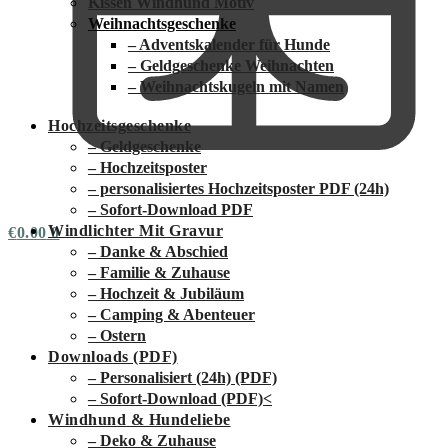
Kissen Windhund Motiv
Weihnachtsgeschenke
– Adventskalender für Hunde
– Geldgeschenke Weihnachten
– Weihnachtskugeln mit Namen
Hochzeitsgeschenke
– Geldgeschenke
– Hochzeitsposter
– personalisiertes Hochzeitsposter PDF (24h)
– Sofort-Download PDF
Windlichter Mit Gravur
€
0.00
0
– Danke & Abschied
– Familie & Zuhause
– Hochzeit & Jubiläum
– Camping & Abenteuer
– Ostern
Downloads (PDF)
– Personalisiert (24h) (PDF)
– Sofort-Download (PDF)
<
Windhund & Hundeliebe
– Deko & Zuhause