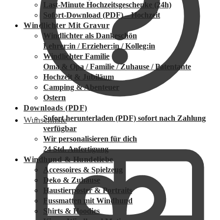
Last-Minute Hochzeitsgeschenke (24h)
Sofort-Download (PDF) – Hochzeit
Windlichter Mit Gravur
Windlichter als Dankeschön
Lehrer:in / Erzieher:in / Kolleg:in
Windlichter Familie
Oma & Opa / Familie / Zuhause / Patentante
Hochzeit & Jubiläum
Camping & Abenteuer
Ostern
Downloads (PDF)
Sofort herunterladen (PDF)
sofort nach Zahlung
Wunschliste
verfügbar
Wir personalisieren für dich
24 Std. Anfertigung
Windhund & Hundeliebe
Accessoires & Spielzeug
Deko & Zuhause
Haustierposter & Portraits
Fussmatten mit Windhund
Shirts & Hoodies