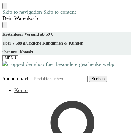
Skip to navigation
Skip to content
Dein Warenkorb
Kostenloser Versand ab 59 €
Über 7.588 glückliche Kundinnen & Kunden
über uns |
Kontakt
MENU
Suchen nach:
Suchen nach:
Suchen
Suchen
Konto