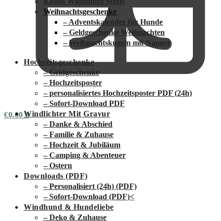
Kissen Windhund Motiv
Weihnachtsgeschenke
– Adventskalender für Hunde
– Geldgeschenke Weihnachten
– Weihnachtskugeln mit Namen
Hochzeitsgeschenke
– Geldgeschenke
– Hochzeitsposter
– personalisiertes Hochzeitsposter PDF (24h)
– Sofort-Download PDF
Windlichter Mit Gravur
€
0.00
0
– Danke & Abschied
– Familie & Zuhause
– Hochzeit & Jubiläum
– Camping & Abenteuer
– Ostern
Downloads (PDF)
– Personalisiert (24h) (PDF)
– Sofort-Download (PDF)
<
Windhund & Hundeliebe
– Deko & Zuhause