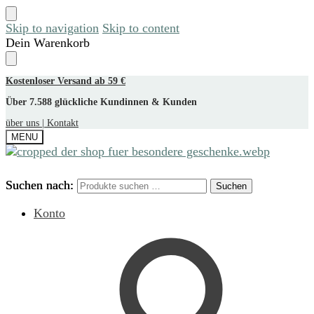
Skip to navigation
Skip to content
Dein Warenkorb
Kostenloser Versand ab 59 €
Über 7.588 glückliche Kundinnen & Kunden
über uns |
Kontakt
MENU
Suchen nach:
Suchen nach:
Suchen
Suchen
Konto