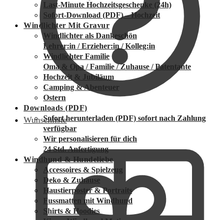
Last-Minute Hochzeitsgeschenke (24h)
Sofort-Download (PDF) – Hochzeit
Windlichter Mit Gravur
Windlichter als Dankeschön
Lehrer:in / Erzieher:in / Kolleg:in
Windlichter Familie
Oma & Opa / Familie / Zuhause / Patentante
Hochzeit & Jubiläum
Camping & Abenteuer
Ostern
Downloads (PDF)
Sofort herunterladen (PDF)
sofort nach Zahlung
Wunschliste
verfügbar
Wir personalisieren für dich
24 Std. Anfertigung
Windhund & Hundeliebe
Accessoires & Spielzeug
Deko & Zuhause
Haustierposter & Portraits
Fussmatten mit Windhund
Shirts & Hoodies