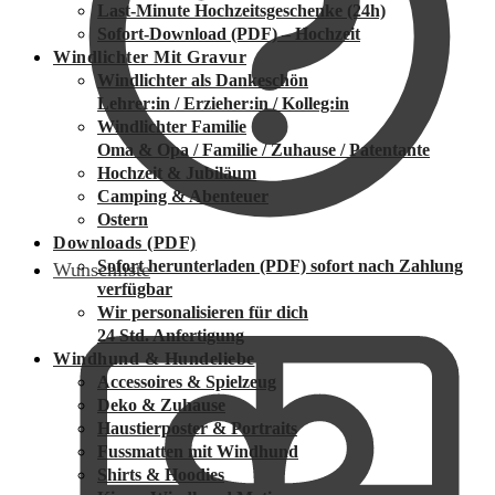
Last-Minute Hochzeitsgeschenke (24h)
Sofort-Download (PDF) – Hochzeit
Windlichter Mit Gravur
Windlichter als Dankeschön
Lehrer:in / Erzieher:in / Kolleg:in
Windlichter Familie
Oma & Opa / Familie / Zuhause / Patentante
Hochzeit & Jubiläum
Camping & Abenteuer
Ostern
Downloads (PDF)
Sofort herunterladen (PDF)
sofort nach Zahlung
Wunschliste
verfügbar
Wir personalisieren für dich
24 Std. Anfertigung
Windhund & Hundeliebe
Accessoires & Spielzeug
Deko & Zuhause
Haustierposter & Portraits
Fussmatten mit Windhund
Shirts & Hoodies