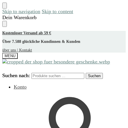
Skip to navigation
Skip to content
Dein Warenkorb
Kostenloser Versand ab 59 €
Über 7.588 glückliche Kundinnen & Kunden
über uns |
Kontakt
MENU
Suchen nach:
Suchen nach:
Suchen
Suchen
Konto