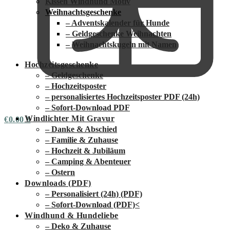
Kissen Windhund Motiv
Weihnachtsgeschenke
– Adventskalender für Hunde
– Geldgeschenke Weihnachten
– Weihnachtskugeln mit Namen
Hochzeitsgeschenke
– Geldgeschenke
– Hochzeitsposter
– personalisiertes Hochzeitsposter PDF (24h)
– Sofort-Download PDF
Windlichter Mit Gravur
€
0.00
0
– Danke & Abschied
– Familie & Zuhause
– Hochzeit & Jubiläum
– Camping & Abenteuer
– Ostern
Downloads (PDF)
– Personalisiert (24h) (PDF)
– Sofort-Download (PDF)
<
Windhund & Hundeliebe
– Deko & Zuhause