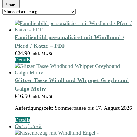
filtern:
Familienbild personalisiert mit Windhund /
Pferd / Katze – PDF
€
24.90
inkl. MwSt.
Details
Glitzer Tasse Windhund Whippet Greyhound
Galgo Motiv
€
16.50
inkl. MwSt.
Anfertigungszeit:
Sommerpause bis 17. August 2026
Dieses
Details
Produkt
Out of stock
weist