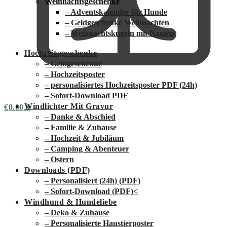
Weihnachtsgeschenke
– Adventskalender für Hunde
– Geldgeschenke Weihnachten
– Weihnachtskugeln mit Namen
Hochzeitsgeschenke
– Geldgeschenke
– Hochzeitsposter
– personalisiertes Hochzeitsposter PDF (24h)
– Sofort-Download PDF
Windlichter Mit Gravur
€
0.00
0
– Danke & Abschied
– Familie & Zuhause
– Hochzeit & Jubiläum
– Camping & Abenteuer
– Ostern
Downloads (PDF)
– Personalisiert (24h) (PDF)
– Sofort-Download (PDF)
<
Windhund & Hundeliebe
– Deko & Zuhause
– Personalisierte Haustierposter