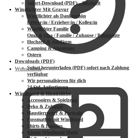
Sofort-Download (PDF) – Hochzeit
Windlichter Mit Gravur
Windlichter als Dankeschön
Lehrer:in / Erzieher:in / Kolleg:in
Windlichter Familie
Oma & Opa / Familie / Zuhause / Patentante
Hochzeit & Jubiläum
Camping & Abenteuer
Ostern
Downloads (PDF)
Sofort herunterladen (PDF)
sofort nach Zahlung
Wunschliste
verfügbar
Wir personalisieren für dich
24 Std. Anfertigung
Windhund & Hundeliebe
Accessoires & Spielzeug
Deko & Zuhause
Haustierposter & Portraits
Fussmatten mit Windhund
Shirts & Hoodies
Kissen Windhund Motiv