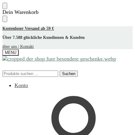
Skip
Skip
Dein Warenkorb
to
to
navigation
content
Kostenloser Versand ab 59 €
Über 7.588 glückliche Kundinnen & Kunden
über uns |
Kontakt
MENU
Suchen
Suchen
Suchen
Suchen
nach:
nach:
Konto