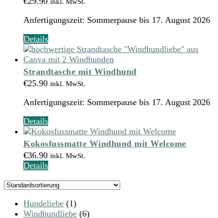
€
29.90
inkl. MwSt.
Produktseite
gewählt
Anfertigungszeit:
Sommerpause bis 17. August 2026
werden
Details
Strandtasche mit Windhund
€
25.90
inkl. MwSt.
Anfertigungszeit:
Sommerpause bis 17. August 2026
Details
Kokosfussmatte Windhund mit Welcome
€
36.90
inkl. MwSt.
Details
Hundeliebe
(1)
Windhundliebe
(6)