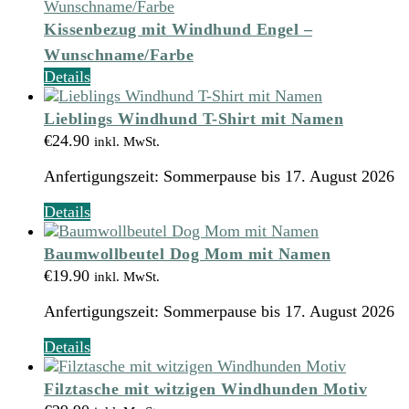
mehrere
Varianten
Kissenbezug mit Windhund Engel –
auf.
Wunschname/Farbe
Die
Details
Optionen
können
Lieblings Windhund T-Shirt mit Namen
auf
der
€
24.90
inkl. MwSt.
Produktseite
Anfertigungszeit:
Sommerpause bis 17. August 2026
gewählt
werden
Dieses
Details
Produkt
weist
Baumwollbeutel Dog Mom mit Namen
mehrere
€
19.90
inkl. MwSt.
Varianten
auf.
Anfertigungszeit:
Sommerpause bis 17. August 2026
Die
Optionen
Details
können
auf
Filztasche mit witzigen Windhunden Motiv
der