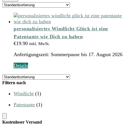
personalisiertes Windlicht Glück ist eine
Patentante wie Dich zu haben
€
19.90
inkl. MwSt.
Anfertigungszeit:
Sommerpause bis 17. August 2026
Dieses
Details
Produkt
weist
Filtern nach
mehrere
Varianten
Windlicht
(1)
auf.
Die
Patentante
(1)
Optionen
können
auf
Kostenloser Versand
der