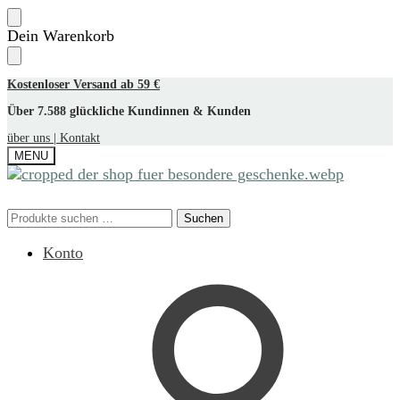
Skip
Skip
Dein Warenkorb
to
to
navigation
content
Kostenloser Versand ab 59 €
Über 7.588 glückliche Kundinnen & Kunden
über uns |
Kontakt
MENU
Suchen
Suchen
Suchen
Suchen
nach:
nach:
Konto