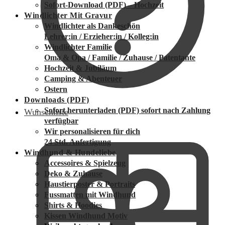
Sofort-Download (PDF) – Hochzeit
Windlichter Mit Gravur
Windlichter als Dankeschön
Lehrer:in / Erzieher:in / Kolleg:in
Windlichter Familie
Oma & Opa / Familie / Zuhause / Patentante
Hochzeit & Jubiläum
Camping & Abenteuer
Ostern
Downloads (PDF)
Sofort herunterladen (PDF)
sofort nach Zahlung
Wunschliste
verfügbar
Wir personalisieren für dich
24 Std. Anfertigung
Windhund & Hundeliebe
Accessoires & Spielzeug
Deko & Zuhause
Haustierposter & Portraits
Fussmatten mit Windhund
Shirts & Hoodies
Kissen Windhund Motiv