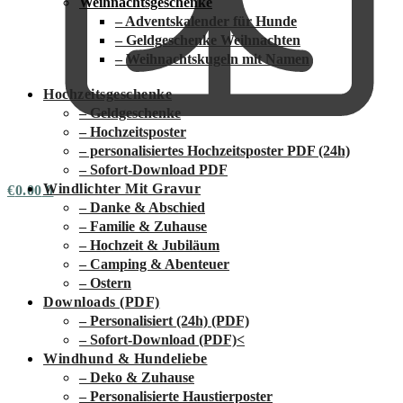
Weihnachtsgeschenke
– Adventskalender für Hunde
– Geldgeschenke Weihnachten
– Weihnachtskugeln mit Namen
Hochzeitsgeschenke
– Geldgeschenke
– Hochzeitsposter
– personalisiertes Hochzeitsposter PDF (24h)
– Sofort-Download PDF
Windlichter Mit Gravur
€
0.00
0
– Danke & Abschied
– Familie & Zuhause
– Hochzeit & Jubiläum
– Camping & Abenteuer
– Ostern
Downloads (PDF)
– Personalisiert (24h) (PDF)
– Sofort-Download (PDF)
<
Windhund & Hundeliebe
– Deko & Zuhause
– Personalisierte Haustierposter