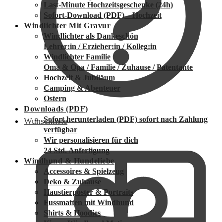
Last-Minute Hochzeitsgeschenke (24h)
Sofort-Download (PDF) – Hochzeit
Windlichter Mit Gravur
Windlichter als Dankeschön
Lehrer:in / Erzieher:in / Kolleg:in
Windlichter Familie
Oma & Opa / Familie / Zuhause / Patentante
Hochzeit & Jubiläum
Camping & Abenteuer
Ostern
Downloads (PDF)
Sofort herunterladen (PDF)
sofort nach Zahlung
Wunschliste
verfügbar
Wir personalisieren für dich
24 Std. Anfertigung
Windhund & Hundeliebe
Accessoires & Spielzeug
Deko & Zuhause
Haustierposter & Portraits
Fussmatten mit Windhund
Shirts & Hoodies