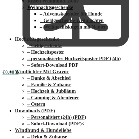
Kissen Windhund Motiv
Weihnachtsgeschenke
– Adventskalender für Hunde
– Geldgeschenke Weihnachten
– Weihnachtskugeln mit Namen
Hochzeitsgeschenke
– Geldgeschenke
– Hochzeitsposter
– personalisiertes Hochzeitsposter PDF (24h)
– Sofort-Download PDF
Windlichter Mit Gravur
€
0.00
0
– Danke & Abschied
– Familie & Zuhause
– Hochzeit & Jubiläum
– Camping & Abenteuer
– Ostern
Downloads (PDF)
– Personalisiert (24h) (PDF)
– Sofort-Download (PDF)
<
Windhund & Hundeliebe
– Deko & Zuhause