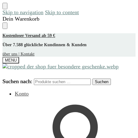
Skip to navigation
Skip to content
Dein Warenkorb
Kostenloser Versand ab 59 €
Über 7.588 glückliche Kundinnen & Kunden
über uns |
Kontakt
MENU
Suchen nach:
Suchen nach:
Suchen
Suchen
Konto