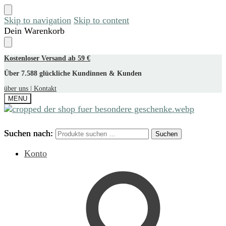
Skip to navigation
Skip to content
Dein Warenkorb
Kostenloser Versand ab 59 €
Über 7.588 glückliche Kundinnen & Kunden
über uns |
Kontakt
MENU
Suchen nach:
Suchen nach:
Suchen
Suchen
Konto