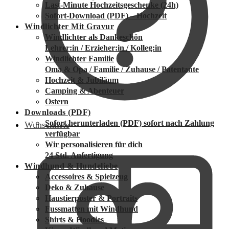
Last-Minute Hochzeitsgeschenke (24h)
Sofort-Download (PDF) – Hochzeit
Windlichter Mit Gravur
Windlichter als Dankeschön
Lehrer:in / Erzieher:in / Kolleg:in
Windlichter Familie
Oma & Opa / Familie / Zuhause / Patentante
Hochzeit & Jubiläum
Camping & Abenteuer
Ostern
Downloads (PDF)
Sofort herunterladen (PDF)
sofort nach Zahlung
Wunschliste
verfügbar
Wir personalisieren für dich
24 Std. Anfertigung
Windhund & Hundeliebe
Accessoires & Spielzeug
Deko & Zuhause
Haustierposter & Portraits
Fussmatten mit Windhund
Shirts & Hoodies