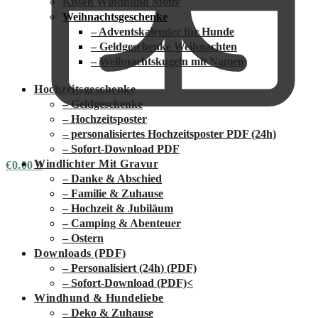
Kissen Windhund Motiv
Weihnachtsgeschenke
– Adventskalender für Hunde
– Geldgeschenke Weihnachten
– Weihnachtskugeln mit Namen
Hochzeitsgeschenke
– Geldgeschenke
– Hochzeitsposter
– personalisiertes Hochzeitsposter PDF (24h)
– Sofort-Download PDF
Windlichter Mit Gravur
€
0.00
0
– Danke & Abschied
– Familie & Zuhause
– Hochzeit & Jubiläum
– Camping & Abenteuer
– Ostern
Downloads (PDF)
– Personalisiert (24h) (PDF)
– Sofort-Download (PDF)
<
Windhund & Hundeliebe
– Deko & Zuhause