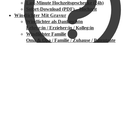
Last-Minute Hochzeitsgeschenke (24h)
Sofort-Download (PDF) – Hochzeit
Windlichter Mit Gravur
Windlichter als Dankeschön
Lehrer:in / Erzieher:in / Kolleg:in
Windlichter Familie
Oma & Opa / Familie / Zuhause / Patentante
Hochzeit & Jubiläum
Camping & Abenteuer
Ostern
Downloads (PDF)
Sofort herunterladen (PDF)
sofort nach Zahlung
Wunschliste
verfügbar
Wir personalisieren für dich
24 Std. Anfertigung
Windhund & Hundeliebe
Accessoires & Spielzeug
Deko & Zuhause
Haustierposter & Portraits
Fussmatten mit Windhund
Shirts & Hoodies