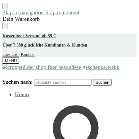
Skip to navigation
Skip to content
Dein Warenkorb
Kostenloser Versand ab 59 €
Über 7.588 glückliche Kundinnen & Kunden
über uns |
Kontakt
MENU
Suchen nach:
Suchen nach:
Suchen
Suchen
Konto