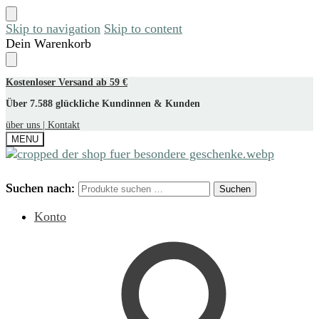
Skip to navigation
Skip to content
Dein Warenkorb
Kostenloser Versand ab 59 €
Über 7.588 glückliche Kundinnen & Kunden
über uns |
Kontakt
MENU
Suchen nach:
Suchen nach:
Suchen
Suchen
Konto