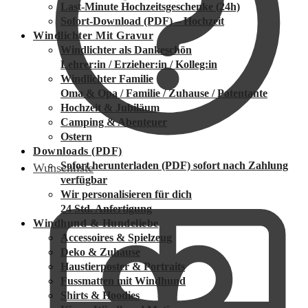
Last-Minute Hochzeitsgeschenke (24h)
Sofort-Download (PDF) – Hochzeit
Windlichter Mit Gravur
Windlichter als Dankeschön
Lehrer:in / Erzieher:in / Kolleg:in
Windlichter Familie
Oma & Opa / Familie / Zuhause / Patentante
Hochzeit & Jubiläum
Camping & Abenteuer
Ostern
Downloads (PDF)
Sofort herunterladen (PDF)
sofort nach Zahlung
Wunschliste
verfügbar
Wir personalisieren für dich
24 Std. Anfertigung
Windhund & Hundeliebe
Accessoires & Spielzeug
Deko & Zuhause
Haustierposter & Portraits
Fussmatten mit Windhund
Shirts & Hoodies