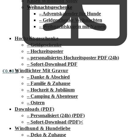
Kissen Windhund Motiv
Weihnachtsgeschenke
– Adventskalender für Hunde
– Geldgeschenke Weihnachten
– Weihnachtskugeln mit Namen
Hochzeitsgeschenke
– Geldgeschenke
– Hochzeitsposter
– personalisiertes Hochzeitsposter PDF (24h)
– Sofort-Download PDF
Windlichter Mit Gravur
€
0.00
0
– Danke & Abschied
– Familie & Zuhause
– Hochzeit & Jubiläum
– Camping & Abenteuer
– Ostern
Downloads (PDF)
– Personalisiert (24h) (PDF)
– Sofort-Download (PDF)
<
Windhund & Hundeliebe
– Deko & Zuhause