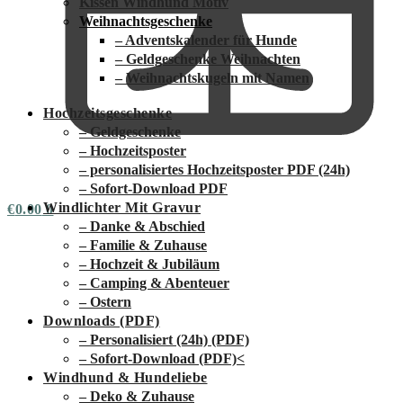
Kissen Windhund Motiv
Weihnachtsgeschenke
– Adventskalender für Hunde
– Geldgeschenke Weihnachten
– Weihnachtskugeln mit Namen
Hochzeitsgeschenke
– Geldgeschenke
– Hochzeitsposter
– personalisiertes Hochzeitsposter PDF (24h)
– Sofort-Download PDF
Windlichter Mit Gravur
€
0.00
0
– Danke & Abschied
– Familie & Zuhause
– Hochzeit & Jubiläum
– Camping & Abenteuer
– Ostern
Downloads (PDF)
– Personalisiert (24h) (PDF)
– Sofort-Download (PDF)
<
Windhund & Hundeliebe
– Deko & Zuhause