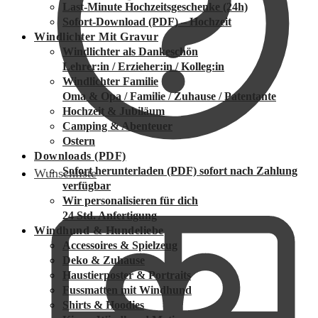
Last-Minute Hochzeitsgeschenke (24h)
Sofort-Download (PDF) – Hochzeit
Windlichter Mit Gravur
Windlichter als Dankeschön
Lehrer:in / Erzieher:in / Kolleg:in
Windlichter Familie
Oma & Opa / Familie / Zuhause / Patentante
Hochzeit & Jubiläum
Camping & Abenteuer
Ostern
Downloads (PDF)
Sofort herunterladen (PDF)
sofort nach Zahlung
Wunschliste
verfügbar
Wir personalisieren für dich
24 Std. Anfertigung
Windhund & Hundeliebe
Accessoires & Spielzeug
Deko & Zuhause
Haustierposter & Portraits
Fussmatten mit Windhund
Shirts & Hoodies