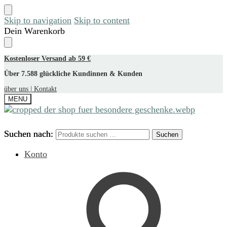
Skip to navigation
Skip to content
Dein Warenkorb
Kostenloser Versand ab 59 €
Über 7.588 glückliche Kundinnen & Kunden
über uns |
Kontakt
MENU
Suchen nach:
Suchen nach:
Suchen
Suchen
Konto