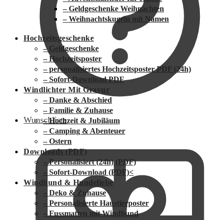
– Geldgeschenke Weihnachten
– Weihnachtskugeln mit Namen
Hochzeitsgeschenke
– Geldgeschenke
– Hochzeitsposter
– personalisiertes Hochzeitsposter PDF (24h)
– Sofort-Download PDF
Windlichter Mit Gravur
– Danke & Abschied
– Familie & Zuhause
Wunschliste
– Hochzeit & Jubiläum
– Camping & Abenteuer
– Ostern
Downloads (PDF)
– Personalisiert (24h) (PDF)
– Sofort-Download (PDF)
<
Windhund & Hundeliebe
– Deko & Zuhause
– Personalisierte Haustierposter
– Fussmatten mit Windhund