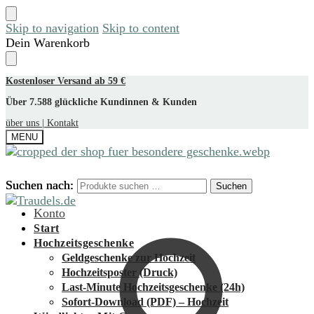
Skip to navigation
Skip to content
Dein Warenkorb
Kostenloser Versand ab 59 €
Über 7.588 glückliche Kundinnen & Kunden
über uns |
Kontakt
MENU
Suchen nach:
Suchen nach:
Suchen
Suchen
Konto
Start
Hochzeitsgeschenke
Geldgeschenke zur Hochzeit
Hochzeitsposter (Druck)
Last-Minute Hochzeitsgeschenke (24h)
Sofort-Download (PDF) – Hochzeit